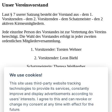
Unser Vereinsvorstand
Laut § 7 userer Satzung besteht der Vorstand aus - dem 1.
Vorsitzenden - dem 2. Vorsitzenden - dem Schatzmeister - den 2
aktiven Kirmesmitgliedern.
Jede einzelne Person des Vorstandes ist zur Vertretung des Vereins
berechtigt. Die Wahl des Vorstandes erfolgt in jeder zweiten
ordentlichen Mitgliederversammlung.
1.⁠ ⁠Vorsitzender: Torsten Wehner
2.⁠ ⁠⁠Vorsitzender: Leon Biehl
Schatzmeisterin: Theresa Weißgerber
We use cookies!
Aktives Kirmesmitglied: Robin Kaufmann
This site uses third-party website tracking
Aktives Kirmesmitglied: Philipp Seifert
technologies to provide its services, constantly
Datenschutz
improve and display advertisements according to
Impressum
users' interests. I agree to this and can revoke or
change my consent at any time with effect for the
Startseite
future.
Kirmesverein